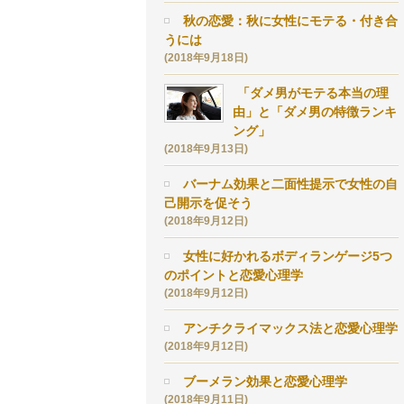
秋の恋愛：秋に女性にモテる・付き合
うには
(2018年9月18日)
「ダメ男がモテる本当の理
由」と「ダメ男の特徴ランキ
ング」
(2018年9月13日)
バーナム効果と二面性提示で女性の自
己開示を促そう
(2018年9月12日)
女性に好かれるボディランゲージ5つ
のポイントと恋愛心理学
(2018年9月12日)
アンチクライマックス法と恋愛心理学
(2018年9月12日)
ブーメラン効果と恋愛心理学
(2018年9月11日)