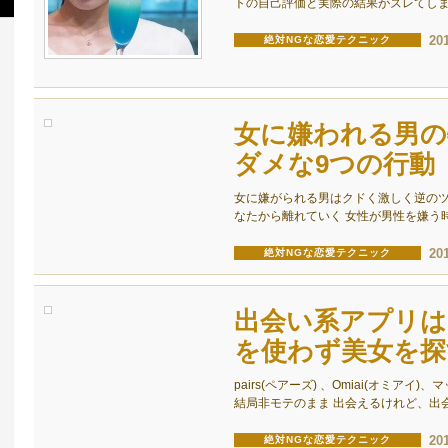
トの自己評価と実際の結果がズレてしまう
20
絶対NGな恋愛テクニック
女に嫌われる男の
ダメな9つの行動
女に嫌がられる男はクドく激しく逆のツ
なたから離れていく 女性が男性を嫌う時
20
絶対NGな恋愛テクニック
出会い系アプリは
を使わず美女を探
pairs(ペアーズ) 、Omiai(オミ
結局非モテのまま 出会えるけれど、出会
20
絶対NGな恋愛テクニック