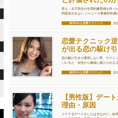
答え：女子高生が生理的嫌悪感を持った
問題視されない ジャニーズ事務所所属のT
20
絶対NGな恋愛テクニック
恋愛テクニック逆
が出る恋の駆け引
恋の駆け引きが通用しない男、テクニッ
バレると、女性から極端に避けられる 恋
20
絶対NGな恋愛テクニック
【男性版】デート
理由・原因
イケてるデートをしたはずなのに…結局