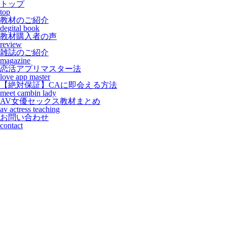
トップ
top
教材のご紹介
degital book
教材購入者の声
review
雑誌のご紹介
magazine
恋活アプリマスター法
love app master
【絶対保証】CAに即会える方法
meet cambin lady
AV女優セックス教材まとめ
av actress teaching
お問い合わせ
contact